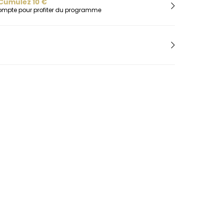
H
Cumulez
10
€
compte pour profiter du programme
Herbelin
Hugo
I
Ice-Watch
L
Lacoste
Lip
Lotus
M
Maserati
Michael Kors
Montignac
O
Olivia Burton
Orlam
P