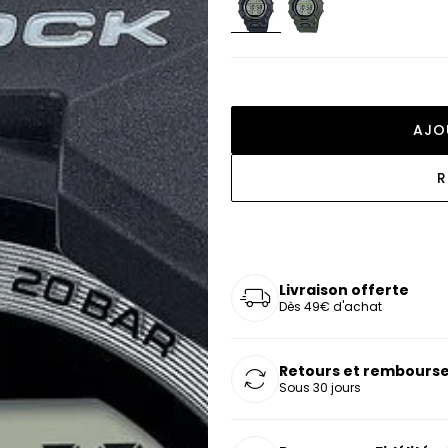
oucles d'oreilles
as chers
sonnalisées
Montres marron
Chevalières argent
celets
s chers
Montres rouges
deaux
AJO
R
Livraison offerte
Dès 49€ d'achat
Retours et rembourse
Sous 30 jours