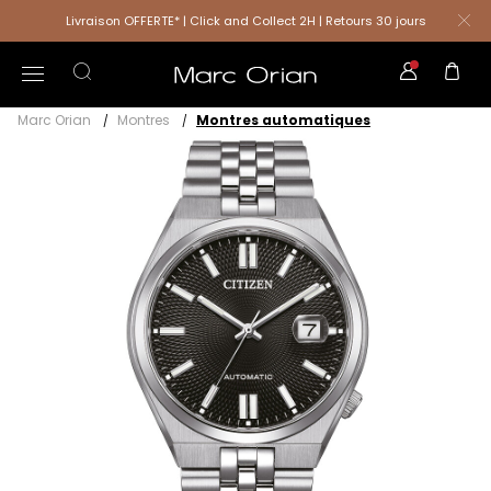
Livraison OFFERTE* | Click and Collect 2H | Retours 30 jours
Marc Orian
Montres
Montres automatiques