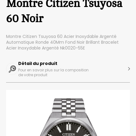
Montre Citizen Tsuyosa
60 Noir
Montre Citizen Tsuyosa 60 Acier Inoxydable Argenté
Automatique Ronde 40Mm Fond Noir Brillant Bracelet
Acier Inoxydable Argenté Nk0020-55E
Détail du produit
Pour en savoir plus sur la composition
de votre produit