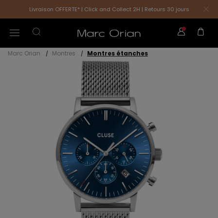
Livraison OFFERTE* | Click and Collect 2H | Retours 30 jours
Marc Orian
Montres
Montres étanches