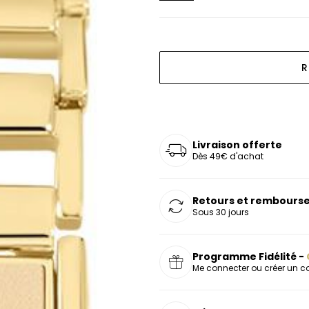
oucles d'oreilles
as chers
sonnalisées
Montres marron
Chevalières argent
celets
s chers
Montres rouges
deaux
R
Livraison offerte
Dès 49€ d'achat
Retours et rembourse
Sous 30 jours
Programme Fidélité -
Me connecter ou créer un 