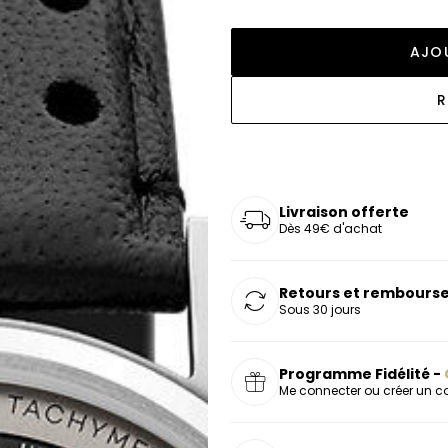
oucles d'oreilles
as chers
sonnalisées
Montres marron
Chevalières argent
celets
s chers
Montres rouges
AJOU
deaux
R
Livraison offerte
Dès 49€ d'achat
Retours et rembourse
Sous 30 jours
Programme Fidélité -
Me connecter ou créer un 