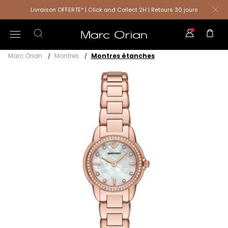
Livraison OFFERTE* | Click and Collect 2H | Retours 30 jours
Marc Orian
Montres
Montres étanches