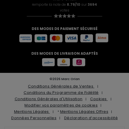
remporte la note de
8.79/10
sur
3694
votes
DES MODES DE PAIEMENT SÉCURISÉ
DES MODES DE LIVRAISON ADAPTÉS
©2026 Marc Orian
Conditions Générales de Ventes
Conditions du Programme de Fidélité
Conditions Générales d'Utilisation
Cookies
Modifier vos paramètres de cookies
Mentions Légales
Mentions Légales Offres
*
Données Personnelles
Déclaration d’accessibilité