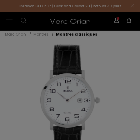
Livraison OFFERTE* | Click and Collect 2H | Retours 30 jours
Marc Orian
Montres
Montres classiques