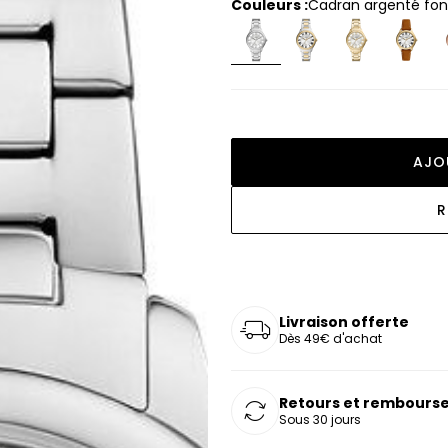
Couleurs :
cadran argenté fo
oucles d'oreilles
as chers
sonnalisées
Montres marron
Chevalières argent
celets
s chers
Montres rouges
deaux
AJO
R
Livraison offerte
Dès 49€ d'achat
Retours et rembourse
Sous 30 jours