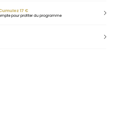
H
Herbelin
Cumulez
17
€
compte pour profiter du programme
Hugo
I
Ice-Watch
L
Lacoste
Lip
Lotus
M
Maserati
Michael Kors
Montignac
O
Olivia Burton
Orlam
P