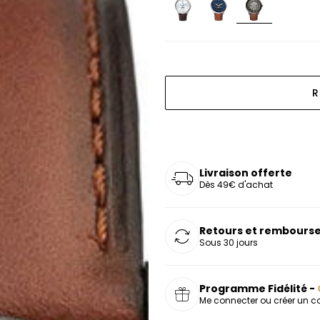
oucles d'oreilles
as chers
sonnalisées
Montres marron
Chevalières argent
celets
s chers
Montres rouges
deaux
R
Livraison offerte
Dès 49€ d'achat
Retours et rembourse
Sous 30 jours
Programme Fidélité -
Me connecter ou créer un 