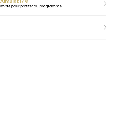
H
Cumulez
17
€
compte pour profiter du programme
Herbelin
Hugo
I
Ice-Watch
L
Lacoste
Lip
Lotus
M
Maserati
Michael Kors
Montignac
O
Olivia Burton
Orlam
P