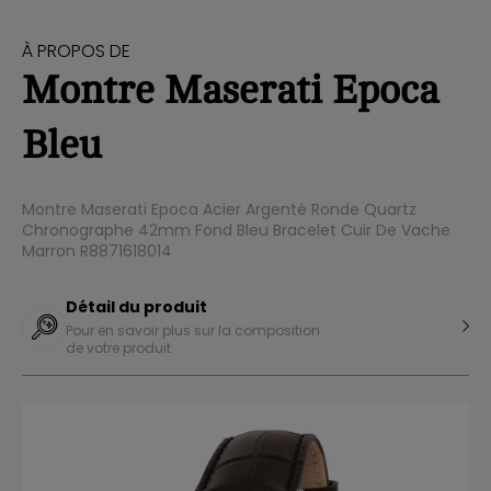
À PROPOS DE
Montre Maserati Epoca
Bleu
Montre Maserati Epoca Acier Argenté Ronde Quartz
Chronographe 42mm Fond Bleu Bracelet Cuir De Vache
Marron R8871618014
Détail du produit
Pour en savoir plus sur la composition
de votre produit