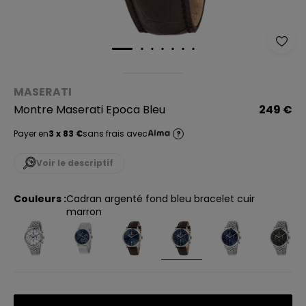
MASERATI
Montre Maserati Epoca Bleu
249 €
Payer en
3 x 83 €
sans frais avec
?
Voir le descriptif
Couleurs :
cadran argenté fond bleu bracelet cuir
marron