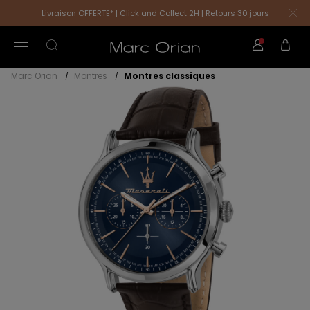
Livraison OFFERTE* | Click and Collect 2H | Retours 30 jours
Marc Orian
Montres
Montres classiques