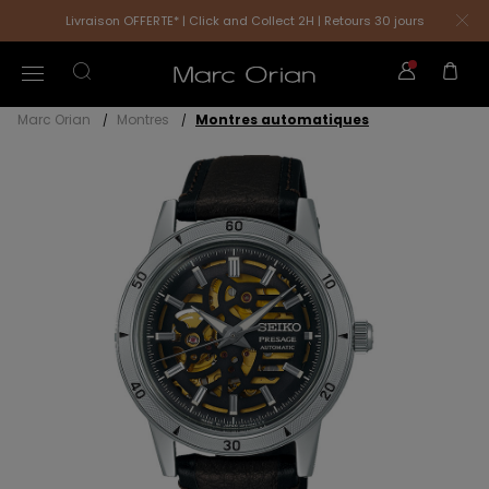
Livraison OFFERTE* | Click and Collect 2H | Retours 30 jours
Marc Orian
Montres
Montres automatiques