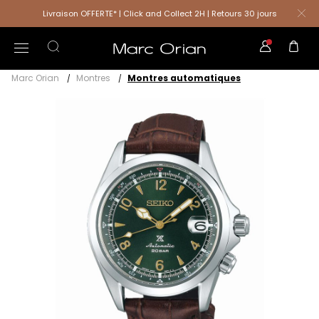
Livraison OFFERTE* | Click and Collect 2H | Retours 30 jours
Marc Orian
Montres
Montres automatiques