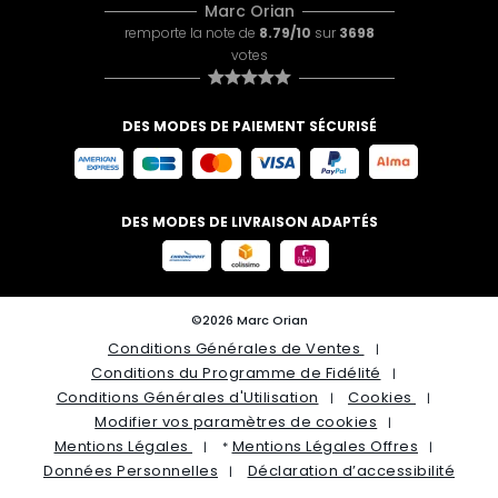
Marc Orian
remporte la note de
8.79/10
sur
3698
votes
DES MODES DE PAIEMENT SÉCURISÉ
DES MODES DE LIVRAISON ADAPTÉS
©2026 Marc Orian
Conditions Générales de Ventes
Conditions du Programme de Fidélité
Conditions Générales d'Utilisation
Cookies
Modifier vos paramètres de cookies
Mentions Légales
Mentions Légales Offres
*
Données Personnelles
Déclaration d’accessibilité