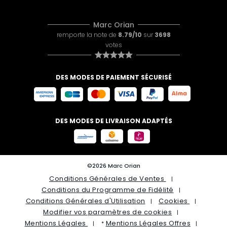
Marc Orian
remporte la note de
8.79/10
sur
3698
votes
DES MODES DE PAIEMENT SÉCURISÉ
DES MODES DE LIVRAISON ADAPTÉS
©2026 Marc Orian
Conditions Générales de Ventes
Conditions du Programme de Fidélité
Conditions Générales d'Utilisation
Cookies
Modifier vos paramètres de cookies
Mentions Légales
Mentions Légales Offres
*