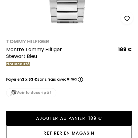
TOMMY HILFIGER
Montre Tommy Hilfiger
189 €
Stewart Bleu
Nouveauté
Payer en
3 x 63 €
sans frais avec
?
Voir le descriptif
AJOUTER AU PANIER
189 €
RETIRER EN MAGASIN