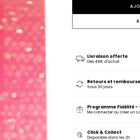
oucles d'oreilles
as chers
sonnalisées
Montres marron
Chevalières argent
AJO
celets
s chers
Montres rouges
R
deaux
Livraison offerte
Dès 49€ d'achat
Retours et rembourse
Sous 30 jours
Programme Fidélité -
Me connecter ou créer un 
Click & Collect
Disponible dans les 2h