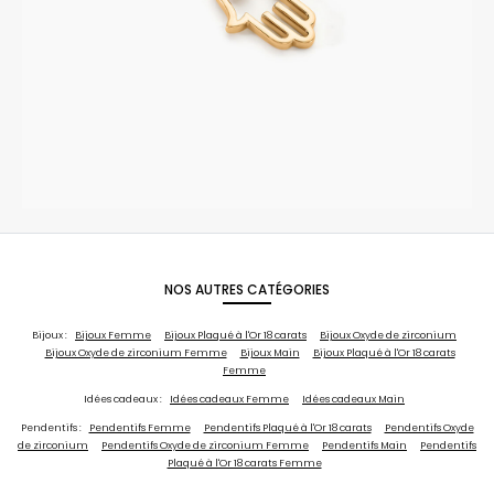
NOS AUTRES CATÉGORIES
Bijoux :
Bijoux Femme
Bijoux Plaqué à l'Or 18 carats
Bijoux Oxyde de zirconium
Bijoux Oxyde de zirconium Femme
Bijoux Main
Bijoux Plaqué à l'Or 18 carats
Femme
Idées cadeaux :
Idées cadeaux Femme
Idées cadeaux Main
Pendentifs :
Pendentifs Femme
Pendentifs Plaqué à l'Or 18 carats
Pendentifs Oxyde
de zirconium
Pendentifs Oxyde de zirconium Femme
Pendentifs Main
Pendentifs
Plaqué à l'Or 18 carats Femme