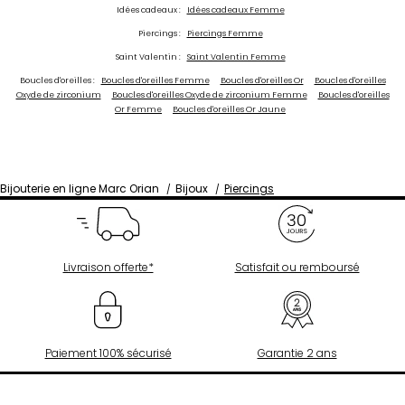
Idées cadeaux :
Idées cadeaux Femme
Piercings :
Piercings Femme
Saint Valentin :
Saint Valentin Femme
Boucles d'oreilles :
Boucles d'oreilles Femme
Boucles d'oreilles Or
Boucles d'oreilles
Oxyde de zirconium
Boucles d'oreilles Oxyde de zirconium Femme
Boucles d'oreilles
Or Femme
Boucles d'oreilles Or Jaune
Bijouterie en ligne Marc Orian
Bijoux
Piercings
Livraison offerte*
Satisfait ou remboursé
Paiement 100% sécurisé
Garantie 2 ans