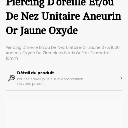
Piercing D'oreille Et/ou
De Nez Unitaire Aneurin
Or Jaune Oxyde
Piercing D'oreille Et/ou De Nez Unitaire Or Jaune 375/1000
Anneau Oxyde De Zirconium Sertis Griffes Diametre
10mm
Détail du produit
Pour en savoir plus sur la composition
de votre produit