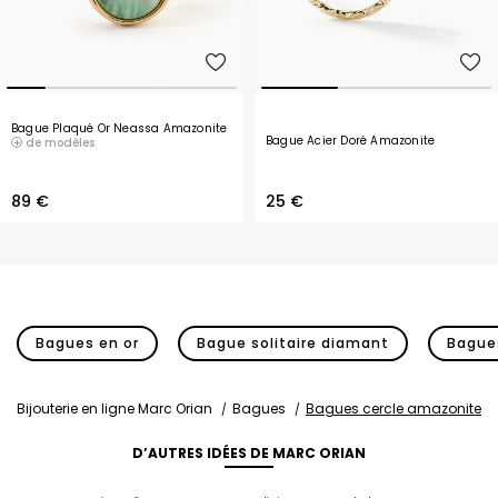
Bague Plaqué Or Neassa Amazonite
Bague Acier Doré Amazonite
de modèles
89 €
25 €
Bagues en or
Bague solitaire diamant
Bagues
Bijouterie en ligne Marc Orian
Bagues
Bagues cercle amazonite
D’AUTRES IDÉES DE MARC ORIAN