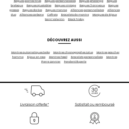
Bagues pierres fines
Bagues personnalisées
Bagues phalange
Bagues
breloque
Bagues ajustables
Bagues vintage
Bagues 3 anneaux
Bagues
grosses
Bagues dorées
Bagues monroe
Alliances personnalisées
Alliances
duo
Alliances carbone
Coffrets
Bracelets de montre
Marques de Bijoux
Saint Valentin
Black Friday
DÉCOUVREZ AUSSI
Montres automatiques Seiko
Montres chronographes Lotus
Montres pas cher
homme
Bijoux en rose
Montres Fossil
Bracelets personnalisés
Montres
Pierre Lannier
Pendentifs perle
Livraison offerte*
Satisfait ou remboursé