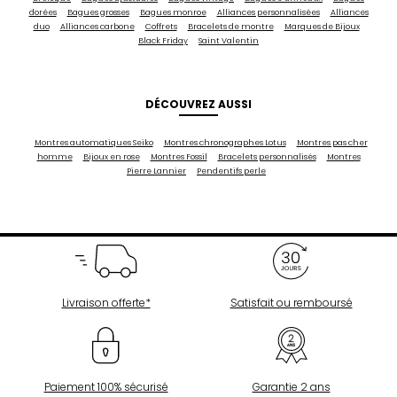
dorées
Bagues grosses
Bagues monroe
Alliances personnalisées
Alliances
duo
Alliances carbone
Coffrets
Bracelets de montre
Marques de Bijoux
Black Friday
Saint Valentin
DÉCOUVREZ AUSSI
Montres automatiques Seiko
Montres chronographes Lotus
Montres pas cher
homme
Bijoux en rose
Montres Fossil
Bracelets personnalisés
Montres
Pierre Lannier
Pendentifs perle
Livraison offerte*
Satisfait ou remboursé
Paiement 100% sécurisé
Garantie 2 ans