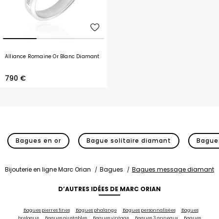
Alliance Romaine Or Blanc Diamant
790 €
Bagues en or
Bague solitaire diamant
Bagues
Bijouterie en ligne Marc Orian
Bagues
Bagues message diamant
D’AUTRES IDÉES DE MARC ORIAN
Bagues pierres fines
Bagues phalange
Bagues personnalisées
Bagues
breloque
Bagues ajustables
Bagues vintage
Bagues 3 anneaux
Bagues