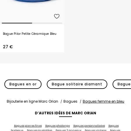
Bague Pilar Petite Céramique Bleu
27 €
Bagues en or
Bague solitaire diamant
Bagues
Bijouterie en ligne Marc Orian
Bagues
Bagues femme en bleu
D’AUTRES IDÉES DE MARC ORIAN
Bagues pierres fines
Bagues phalange
Bagues personnalisées
Bagues
breloque
Bagues ajustables
Bagues 3 anneaux
Bagues vintage
Bagues