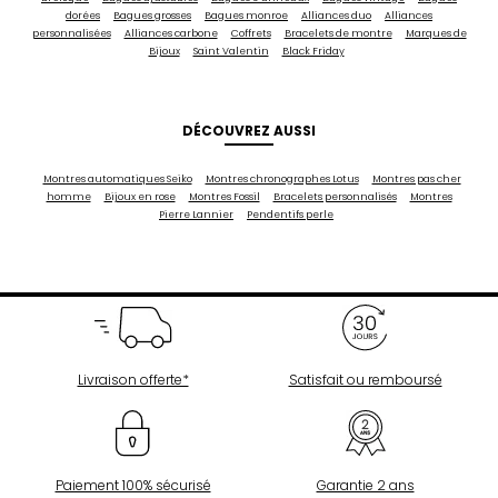
dorées
Bagues grosses
Bagues monroe
Alliances duo
Alliances
personnalisées
Alliances carbone
Coffrets
Bracelets de montre
Marques de
Bijoux
Saint Valentin
Black Friday
DÉCOUVREZ AUSSI
Montres automatiques Seiko
Montres chronographes Lotus
Montres pas cher
homme
Bijoux en rose
Montres Fossil
Bracelets personnalisés
Montres
Pierre Lannier
Pendentifs perle
Livraison offerte*
Satisfait ou remboursé
Paiement 100% sécurisé
Garantie 2 ans