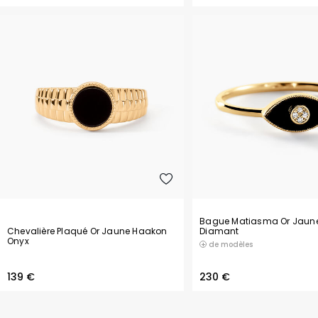
Nacre
Onyx
Oxyde de zirconium
Péridot
Perle
Perle de culture
Quartz
Bague Matiasma Or Jaun
Chevalière Plaqué Or Jaune Haakon
Diamant
Rhodolite
Onyx
de modèles
Rubis
139 €
230 €
Saphir