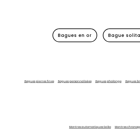
Topaze
Tourmaline
Turquoise
Bagues en or
Bague solit
Verre
Sans pierre
Bagues pierres fines
Bagues personnalisées
Bagues phalange
Bagues b
Montres automatiques Seiko
Montres chronog