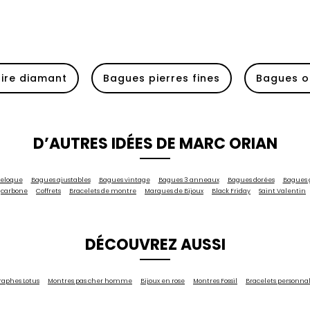
aire diamant
Bagues pierres fines
Bagues o
D’AUTRES IDÉES DE MARC ORIAN
reloque
Bagues ajustables
Bagues vintage
Bagues 3 anneaux
Bagues dorées
Bagues 
carbone
Coffrets
Bracelets de montre
Marques de Bijoux
Black Friday
Saint Valentin
DÉCOUVREZ AUSSI
raphes Lotus
Montres pas cher homme
Bijoux en rose
Montres Fossil
Bracelets personnal