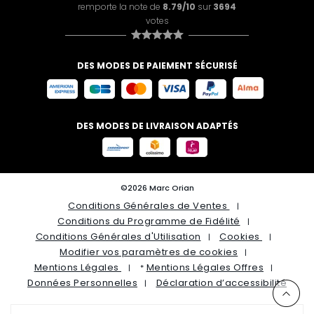
remporte la note de
8.79/10
sur
3694
votes
DES MODES DE PAIEMENT SÉCURISÉ
DES MODES DE LIVRAISON ADAPTÉS
©2026 Marc Orian
Conditions Générales de Ventes
Conditions du Programme de Fidélité
Conditions Générales d'Utilisation
Cookies
Modifier vos paramètres de cookies
Mentions Légales
Mentions Légales Offres
*
Données Personnelles
Déclaration d’accessibilité