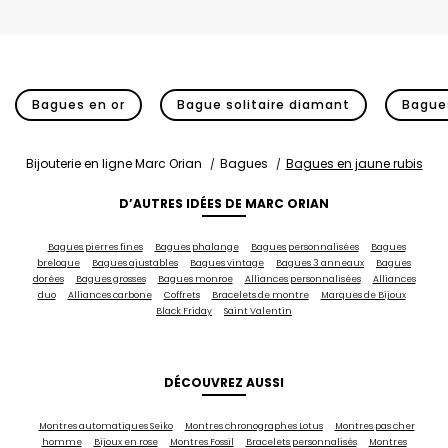
Bagues en or
Bague solitaire diamant
Bagues
Bijouterie en ligne Marc Orian
Bagues
Bagues en jaune rubis
D’AUTRES IDÉES DE MARC ORIAN
Bagues pierres fines
Bagues phalange
Bagues personnalisées
Bagues
breloque
Bagues ajustables
Bagues vintage
Bagues 3 anneaux
Bagues
dorées
Bagues grosses
Bagues monroe
Alliances personnalisées
Alliances
duo
Alliances carbone
Coffrets
Bracelets de montre
Marques de Bijoux
Black Friday
Saint Valentin
DÉCOUVREZ AUSSI
Montres automatiques Seiko
Montres chronographes Lotus
Montres pas cher
homme
Bijoux en rose
Montres Fossil
Bracelets personnalisés
Montres