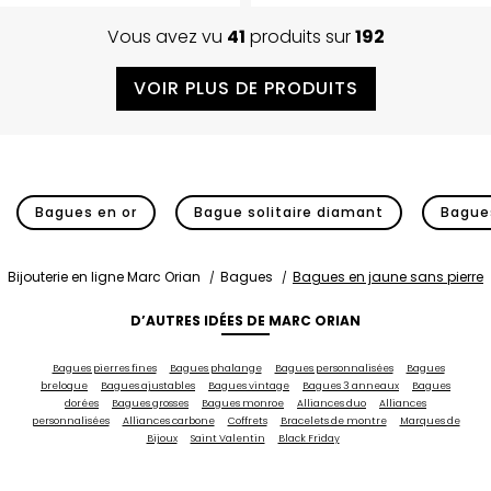
Vous avez vu
41
produits sur
192
VOIR PLUS DE PRODUITS
Bagues en or
Bague solitaire diamant
Bagues
Bijouterie en ligne Marc Orian
Bagues
Bagues en jaune sans pierre
D’AUTRES IDÉES DE MARC ORIAN
Bagues pierres fines
Bagues phalange
Bagues personnalisées
Bagues
breloque
Bagues ajustables
Bagues vintage
Bagues 3 anneaux
Bagues
dorées
Bagues grosses
Bagues monroe
Alliances duo
Alliances
personnalisées
Alliances carbone
Coffrets
Bracelets de montre
Marques de
Bijoux
Saint Valentin
Black Friday