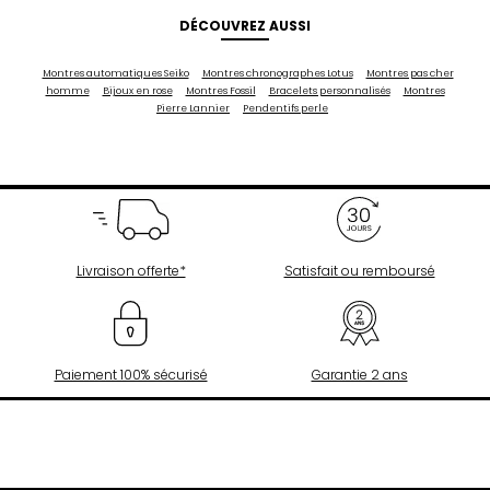
DÉCOUVREZ AUSSI
Montres automatiques Seiko
Montres chronographes Lotus
Montres pas cher
homme
Bijoux en rose
Montres Fossil
Bracelets personnalisés
Montres
Pierre Lannier
Pendentifs perle
Livraison offerte*
Satisfait ou remboursé
Paiement 100% sécurisé
Garantie 2 ans