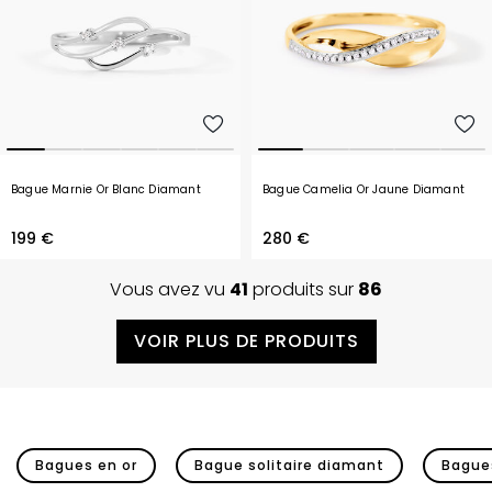
Bague Marnie Or Blanc Diamant
Bague Camelia Or Jaune Diamant
199 €
280 €
Vous avez vu
41
produits sur
86
VOIR PLUS DE PRODUITS
Bagues en or
Bague solitaire diamant
Bagues