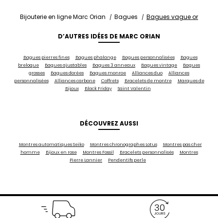
Bijouterie en ligne Marc Orian
Bagues
Bagues vague or
D’AUTRES IDÉES DE MARC ORIAN
Bagues pierres fines
Bagues phalange
Bagues personnalisées
Bagues
breloque
Bagues ajustables
Bagues 3 anneaux
Bagues vintage
Bagues
grosses
Bagues dorées
Bagues monroe
Alliances duo
Alliances
personnalisées
Alliances carbone
Coffrets
Bracelets de montre
Marques de
Bijoux
Black Friday
Saint Valentin
DÉCOUVREZ AUSSI
Montres automatiques Seiko
Montres chronographes Lotus
Montres pas cher
homme
Bijoux en rose
Montres Fossil
Bracelets personnalisés
Montres
Pierre Lannier
Pendentifs perle