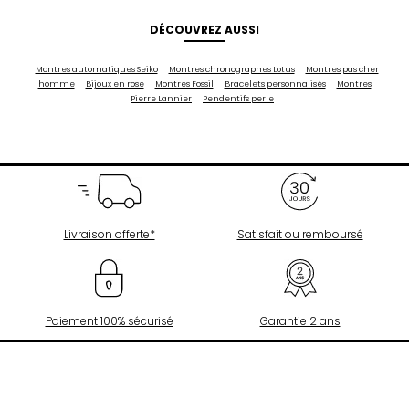
DÉCOUVREZ AUSSI
Montres automatiques Seiko
Montres chronographes Lotus
Montres pas cher
homme
Bijoux en rose
Montres Fossil
Bracelets personnalisés
Montres
Pierre Lannier
Pendentifs perle
Livraison offerte*
Satisfait ou remboursé
Paiement 100% sécurisé
Garantie 2 ans