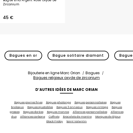
Bague Enia Argent Rose Oxyde De
Zirconium
45 €
Bagues en or
Bague solitaire diamant
Bagues
Bijouterie en ligne Marc Orian
Bagues
Bagues religieux oxyde de zirconium
D’AUTRES IDÉES DE MARC ORIAN
Bagues pierres fines
Bagues phalange
Bagues personnalisées
Bagues
breloque
Bagues ajustables
Bagues 3 anneaux
Bagues vintage
Bagues
grosses
Bagues dorées
Bagues monroe
Alliances personnalisées
Alliances
duo
Alliances carbone
Coffrets
Bracelets de montre
Marques de Bijoux
Black Friday
Saint Valentin