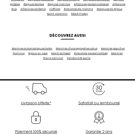
grosses
Bagues dorées
Bagues monroe
Alliances personnalisées
Alliances
duo
Alliances carbone
Coffrets
Bracelets de montre
Marques de Bijoux
Saint Valentin
Black Friday
DÉCOUVREZ AUSSI
Montres automatiques Seiko
Montres chronographes Lotus
Montres pas cher
homme
Bijoux en rose
Montres Fossil
Bracelets personnalisés
Montres
Pierre Lannier
Pendentifs perle
Livraison offerte*
Satisfait ou remboursé
Paiement 100% sécurisé
Garantie 2 ans