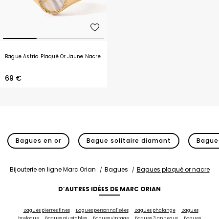
Bague Astria Plaqué Or Jaune Nacre
69 €
Bagues en or
Bague solitaire diamant
Bagues
Bijouterie en ligne Marc Orian
Bagues
Bagues plaqué or nacre
D’AUTRES IDÉES DE MARC ORIAN
Bagues pierres fines
Bagues personnalisées
Bagues phalange
Bagues
breloque
Bagues ajustables
Bagues vintage
Bagues 3 anneaux
Bagues