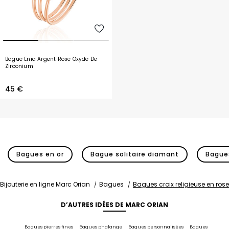
Bague Enia Argent Rose Oxyde De
Zirconium
45 €
Bagues en or
Bague solitaire diamant
Bagues
Bijouterie en ligne Marc Orian
Bagues
Bagues croix religieuse en rose
D’AUTRES IDÉES DE MARC ORIAN
Bagues pierres fines
Bagues phalange
Bagues personnalisées
Bagues