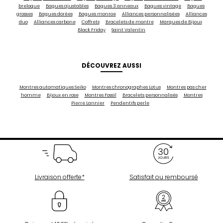
breloque
Bagues ajustables
Bagues 3 anneaux
Bagues vintage
Bagues
grosses
Bagues dorées
Bagues monroe
Alliances personnalisées
Alliances
duo
Alliances carbone
Coffrets
Bracelets de montre
Marques de Bijoux
Black Friday
Saint Valentin
DÉCOUVREZ AUSSI
Montres automatiques Seiko
Montres chronographes Lotus
Montres pas cher
homme
Bijoux en rose
Montres Fossil
Bracelets personnalisés
Montres
Pierre Lannier
Pendentifs perle
Livraison offerte*
Satisfait ou remboursé