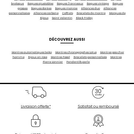
breloque
Bagues ajustables
Bagues 3 anneaux
Bagues vintage
Bagues
grosses
Bagues dorées
Bagues monroe
Alliances duo
Alliances
personnalisées
Alliances carbone
Coffrets
Bracelets de montre
Marques de
Bijoux
Saint Valentin
Black Friday
DÉCOUVREZ AUSSI
Montres automatiques Seiko
Montres chronographes Lotus
Montres pas cher
homme
Bijoux en rose
Montres Fossil
Bracelets personnalisés
Montres
Pierre Lannier
Pendentifs perle
Livraison offerte*
Satisfait ou remboursé