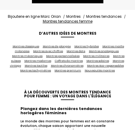
Bijouterie en ligne Marc Orian
Montres
Montres tendances
Montres tendances femme
D’AUTRES IDÉES DE MONTRES
Montres classiques
Montres de plongée
Montres hybrides
Montres maille
milanaise
Montres avec chiffres
Montres date
Montres analogiques
Montres mécaniques
Montres personnalisées
Montres militaires
Montres
suisses
Montres modernes
Coffrets de montres
Montres solaires
Montres
vintage
Montres tactiles
Montres chronomètres
Montres éco-responsables
Montres tachymètres
Montres premium
Nouveautés montres
À LA DÉCOUVERTE DES MONTRES TENDANCE
POUR FEMME : UN VOYAGE DANS L'ÉLÉGANCE
Plongez dans les dernières tendances
horlogères féminines
Le monde des montres pour femmes est en constante
évolution, chaque saison apportant une nouvelle
vague d'élégance et de style. "Montre tendance
femme" n'est pas seulement une expression ; c'est