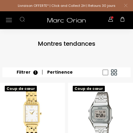
Livraison OFFERTE* | Click and Collect 2H | Retours 30 jours
Montres tendances
Filtrer
Pertinence
1
Coup de cœur
Coup de cœur