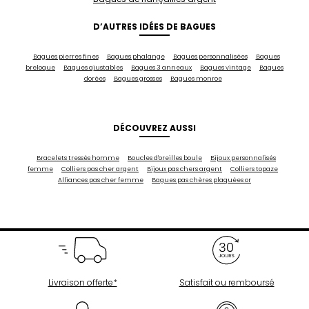
D’AUTRES IDÉES DE BAGUES
Bagues pierres fines
Bagues phalange
Bagues personnalisées
Bagues
breloque
Bagues ajustables
Bagues 3 anneaux
Bagues vintage
Bagues
dorées
Bagues grosses
Bagues monroe
DÉCOUVREZ AUSSI
Bracelets tressés homme
Boucles d'oreilles boule
Bijoux personnalisés
femme
Colliers pas cher argent
Bijoux pas chers argent
Colliers topaze
Alliances pas cher femme
Bagues pas chères plaquées or
Livraison offerte*
Satisfait ou remboursé