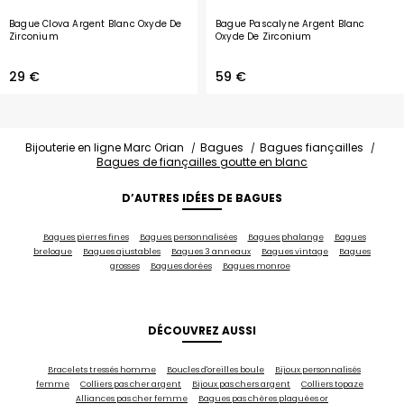
Bague Clova Argent Blanc Oxyde De
Bague Pascalyne Argent Blanc
Zirconium
Oxyde De Zirconium
29 €
59 €
Bijouterie en ligne Marc Orian
Bagues
Bagues fiançailles
Bagues de fiançailles goutte en blanc
D’AUTRES IDÉES DE BAGUES
Bagues pierres fines
Bagues personnalisées
Bagues phalange
Bagues
breloque
Bagues ajustables
Bagues 3 anneaux
Bagues vintage
Bagues
grosses
Bagues dorées
Bagues monroe
DÉCOUVREZ AUSSI
Bracelets tressés homme
Boucles d'oreilles boule
Bijoux personnalisés
femme
Colliers pas cher argent
Bijoux pas chers argent
Colliers topaze
Alliances pas cher femme
Bagues pas chères plaquées or