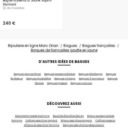
Bague Glykeria Or Jaune Saphir
Diamant
de modèles
240 €
Bijouterie en ligne Marc Orian
Bagues
Bagues fiançailles
Bagues de fiançailles goutte en jaune
D’AUTRES IDÉES DE BAGUES
Bagues pierres fines
Bagues personnalisées
Bagues phalange
Bagues
breloque
Bagues ajustables
Bagues vintage
Bagues 3 anneaux
Bagues
dorées
Bagues grosses
Bagues monroe
DÉCOUVREZ AUSSI
Bracelets tressés homme
Boucles d'oreilles boule
Bijoux personnalisés
femme
Colliers pas cher argent
Bijoux pas chers argent
Colliers topaze
Alliances pas cher femme
Bagues pas chères plaquées or