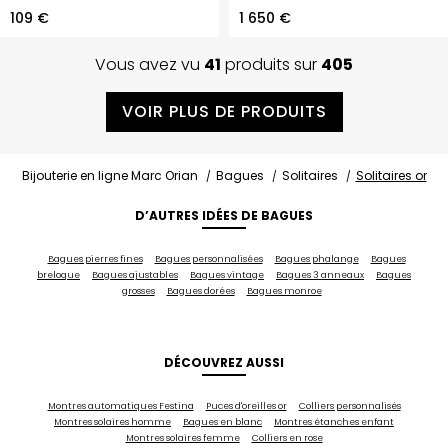
109 €
1 650 €
Vous avez vu
41
produits sur
405
VOIR PLUS DE PRODUITS
Bijouterie en ligne Marc Orian
Bagues
Solitaires
Solitaires or
D’AUTRES IDÉES DE BAGUES
Bagues pierres fines
Bagues personnalisées
Bagues phalange
Bagues
breloque
Bagues ajustables
Bagues vintage
Bagues 3 anneaux
Bagues
grosses
Bagues dorées
Bagues monroe
DÉCOUVREZ AUSSI
Montres automatiques Festina
Puces d'oreilles or
Colliers personnalisés
Montres solaires homme
Bagues en blanc
Montres étanches enfant
Montres solaires femme
Colliers en rose