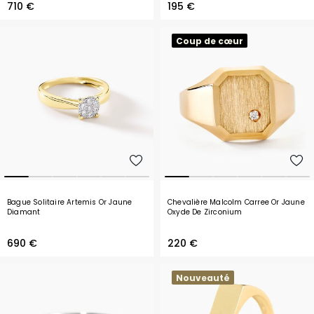
710 €
195 €
Coup de cœur
Bague Solitaire Artemis Or Jaune
Chevalière Malcolm Carree Or Jaune
Diamant
Oxyde De Zirconium
690 €
220 €
Nouveauté