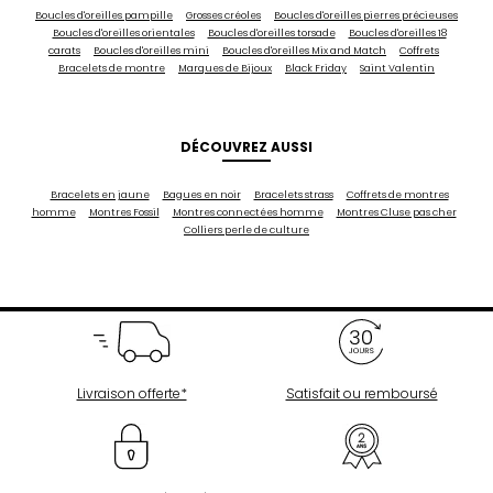
Boucles d'oreilles pampille
Grosses créoles
Boucles d'oreilles pierres précieuses
Boucles d'oreilles orientales
Boucles d'oreilles torsade
Boucles d'oreilles 18
carats
Boucles d'oreilles mini
Boucles d'oreilles Mix and Match
Coffrets
Bracelets de montre
Marques de Bijoux
Black Friday
Saint Valentin
DÉCOUVREZ AUSSI
Bracelets en jaune
Bagues en noir
Bracelets strass
Coffrets de montres
homme
Montres Fossil
Montres connectées homme
Montres Cluse pas cher
Colliers perle de culture
Livraison offerte*
Satisfait ou remboursé