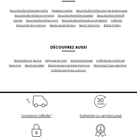
Boucles d'oreilles pampille
Grosses créoles
Boucles d'oreilles pierres précieuses
Boucles d'oreilles orientales
Boucles d'oreilles torsade
Boucles d'oreilles 18
carats
Boucles d'oreilles mini
Boucles d'oreilles Mix and Match
Coffrets
Bracelets de montre
Marques de Bijoux
Saint Valentin
Black Friday
DÉCOUVREZ AUSSI
Bracelets en jaune
Bagues en noir
Bracelets strass
Coffrets de montres
homme
Montres Fossil
Montres connectées homme
Montres Cluse pas cher
Colliers perle de culture
Livraison offerte*
Satisfait ou remboursé