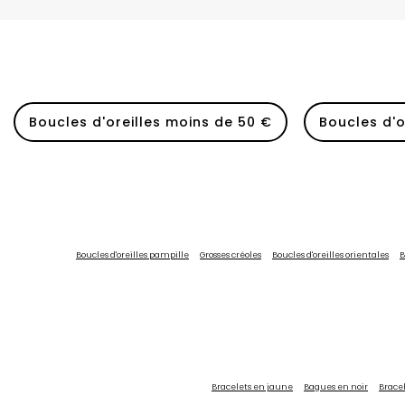
Boucles d'oreilles moins de 50 €
Boucles d'o
Boucles d'oreilles pampille
Grosses créoles
Boucles d'oreilles orientales
B
Bracelets en jaune
Bagues en noir
Bracel