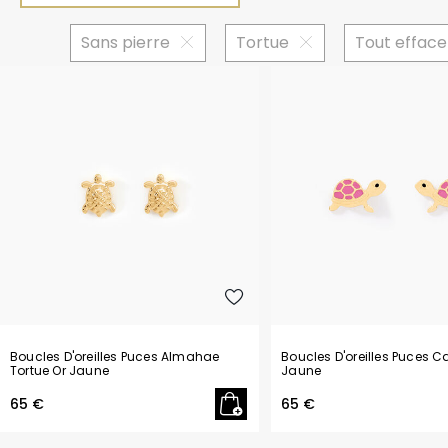
Enfant
Bijoux pas chers
Montres françaises
Toutes les b
Bracelets p
Montres per
Oxyde de zirconium
Sans pierre
Tortue
Tout efface
Soins et accessoires
Montres sport
Tous les bra
Cadeaux pa
Homme
Sans pierre
Tous les bijoux
Bracelets de montres
Tous les ca
Toutes les montres
Montres petits prix
Boucles D'oreilles Puces Almahae
Boucles D'oreilles Puces Ca
Tortue Or Jaune
Jaune
65 €
65 €