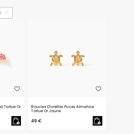
oucles d'oreilles
as chers
sonnalisées
Montres marron
Chevalières argent
r
celets
s chers
Montres rouges
deaux
li Tortue Or
Boucles D'oreilles Puces Almahae
Tortue Or Jaune
49 €