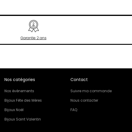
Philipp Plein
Pierre Lannier
R
Rosefield
S
Garantie 2 ans
Seiko
T
Tekday
Tommy Hilfiger
U
Nos catégories
Contact
U.S. Polo
Upp Kidz
Nos événements
Suivre ma commande
Z
Bijoux Fête des Mères
Nous contacter
Zadig et Voltaire
Bijoux Noël
FAQ
Bijoux Saint Valentin