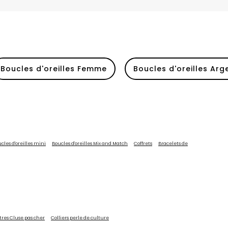
H
Herbelin
Hugo
I
Ice-Watch
L
Boucles d'oreilles Femme
Boucles d'oreilles Arg
Lacoste
Lip
Lotus
M
Maserati
cles d'oreilles mini
Boucles d'oreilles Mix and Match
Coffrets
Bracelets de
Michael Kors
Montignac
O
Olivia Burton
Orlam
res Cluse pas cher
Colliers perle de culture
P