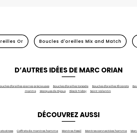
reilles Or
Boucles d'oreilles Mix and Match
D’AUTRES IDÉES DE MARC ORIAN
oucles d'oreilles pierres précieuses
Boucles d'oreilles torsade
Boucles d'oreilles 18 carats
Bou
montre
Marques de Bijoux
Black Friday
Saint Valentin
DÉCOUVREZ AUSSI
ets strass
Coffrets de montres homme
Montres Fossil
Montres connectées homme
Mont