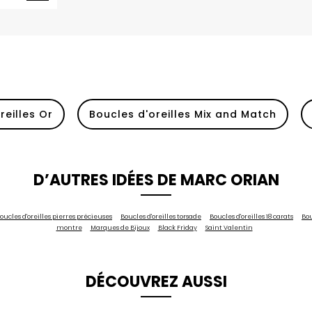
reilles Or
Boucles d'oreilles Mix and Match
D’AUTRES IDÉES DE MARC ORIAN
oucles d'oreilles pierres précieuses
Boucles d'oreilles torsade
Boucles d'oreilles 18 carats
Bou
montre
Marques de Bijoux
Black Friday
Saint Valentin
DÉCOUVREZ AUSSI