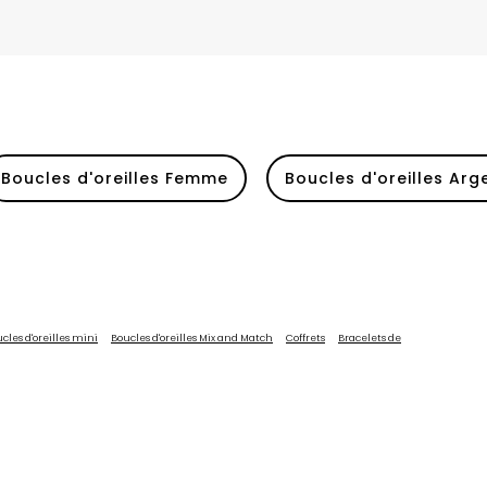
H
Herbelin
Hugo
I
Ice-Watch
L
Lacoste
Boucles d'oreilles Femme
Boucles d'oreilles Arg
Lip
Lotus
M
Maserati
Michael Kors
cles d'oreilles mini
Boucles d'oreilles Mix and Match
Coffrets
Bracelets de
Montignac
O
Olivia Burton
Orlam
P