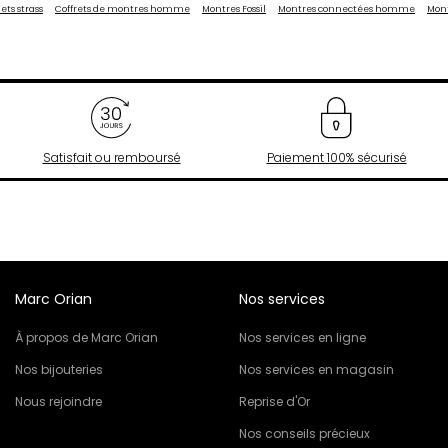
ets strass
Coffrets de montres homme
Montres Fossil
Montres connectées homme
Mont
Satisfait ou remboursé
Paiement 100% sécurisé
Marc Orian
Nos services
À propos de Marc Orian
Nos services en ligne
Nos bijouteries
Nos services en magasin
Nous rejoindre
Reprise d'Or
Nos conseils précieux