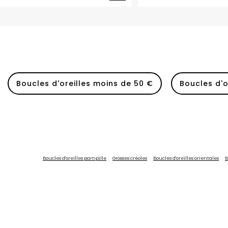
Boucles d'oreilles moins de 50 €
Boucles d'o
Boucles d'oreilles pampille
Grosses créoles
Boucles d'oreilles orientales
B