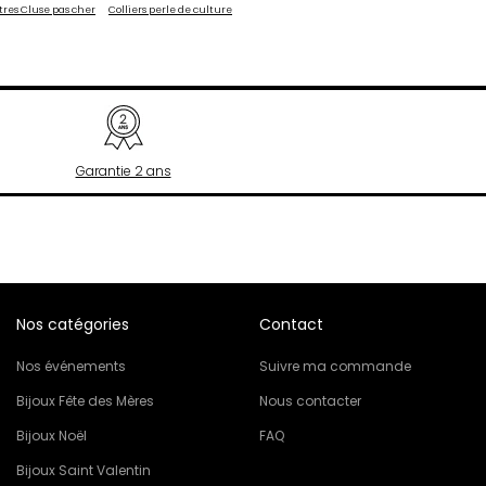
res Cluse pas cher
Colliers perle de culture
Philipp Plein
Pierre Lannier
R
Rosefield
S
Seiko
Garantie 2 ans
T
Tekday
Tommy Hilfiger
U
U.S. Polo
Nos catégories
Contact
Upp Kidz
Z
Nos événements
Suivre ma commande
Zadig et Voltaire
Bijoux Fête des Mères
Nous contacter
Bijoux Noël
FAQ
Bijoux Saint Valentin