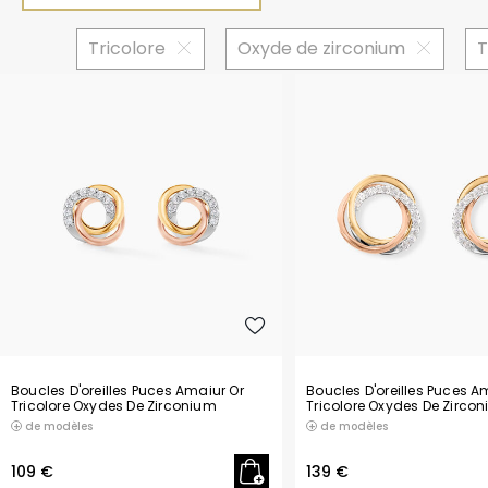
Bijoux pas chers
Montres françaises
Toutes les b
Bracelets p
Montres per
Diamant
Tricolore
Oxyde de zirconium
T
Soins et accessoires
Montres sport
Tous les bra
Cadeaux pa
Oxyde de zirconium
Tous les bijoux
Bracelets de montres
Tous les ca
Toutes les montres
Sans pierre
Montres petits prix
Boucles D'oreilles Puces Amaiur Or
Boucles D'oreilles Puces A
Tricolore Oxydes De Zirconium
Tricolore Oxydes De Zirco
de modèles
de modèles
109 €
139 €