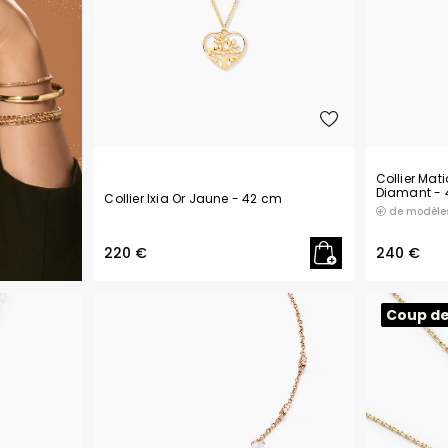
Collier Ma
Diamant
-
Collier Ixia Or Jaune
- 42 cm
de modèle
220 €
240 €
Coup d