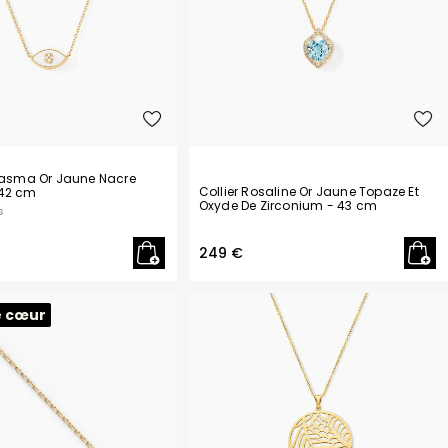
tiasma Or Jaune Nacre
Collier Rosaline Or Jaune Topaze Et
 42 cm
Oxyde De Zirconium
- 43 cm
s
249 €
e cœur