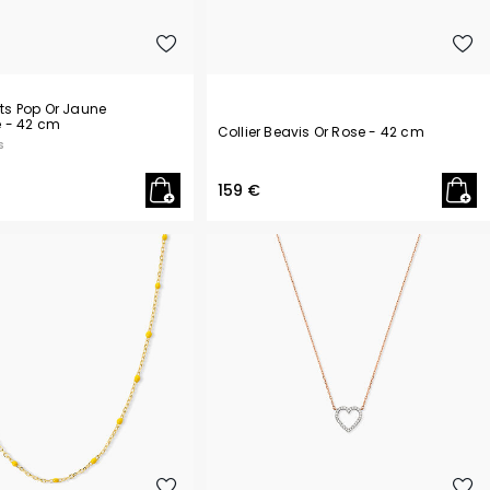
lets Pop Or Jaune
e
- 42 cm
Collier Beavis Or Rose
- 42 cm
s
159 €