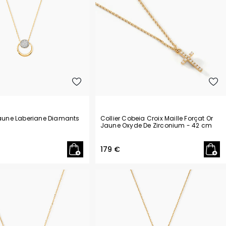
Philipp Plein
Pierre Lannier
R
Rosefield
S
Seiko
T
Tekday
Tommy Hilfiger
Jaune Laberiane Diamants
Collier Cobeia Croix Maille Forçat Or
U
Jaune Oxyde De Zirconium
- 42 cm
U.S. Polo
179 €
Upp Kidz
Z
Zadig et Voltaire