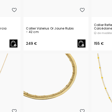
Collier Ref
arcia
Collier Valerius Or Jaune Rubis
Calcédoin
- 42 cm
de modèle
249 €
155 €