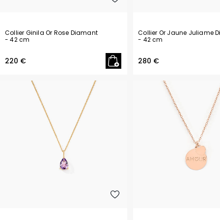
Collier Ginila Or Rose Diamant
Collier Or Jaune Juliame 
- 42 cm
- 42 cm
220 €
280 €