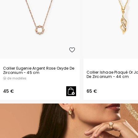
Rhodolite
Rubis
Saphir
Spinelle
Strass
Collier Eugenie Argent Rose Oxyde De
Collier Ishaae Plaqué Or 
Zirconium
- 45 cm
De Zirconium
- 44 cm
de modèles
Topaze
45 €
65 €
Tourmaline
Turquoise
Verre
Autres pierres