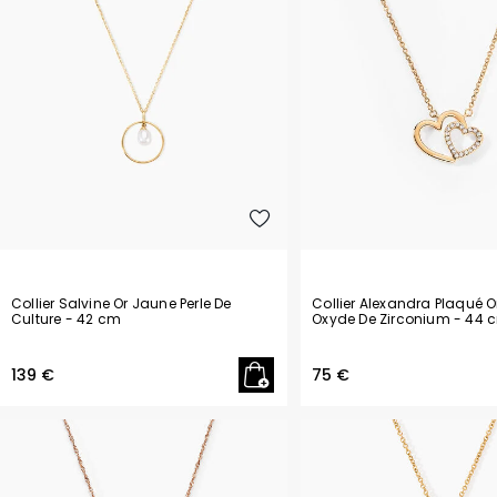
Lapis lazuli
Malachite
Nacre
Onyx
Oxyde de zirconium
Péridot
Perle
Collier Salvine Or Jaune Perle De
Collier Alexandra Plaqué 
Culture
- 42 cm
Oxyde De Zirconium
- 44 
Perle de culture
139 €
75 €
Perle de culture d'Akoya
Perle de culture de Tahiti
Quartz