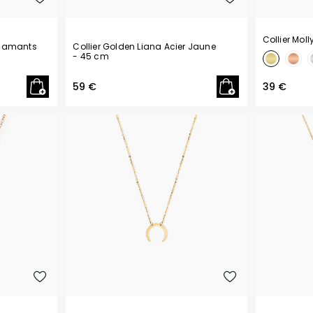
Collier Mol
Diamants
Collier Golden Liana Acier Jaune
- 45 cm
59 €
39 €