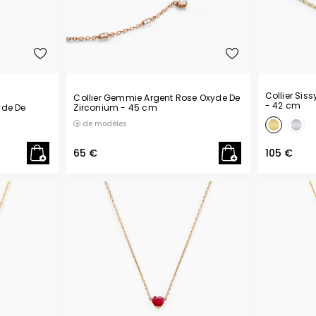
Collier Siss
Collier Gemmie Argent Rose Oxyde De
- 42 cm
yde De
Zirconium
- 45 cm
de modèles
65 €
105 €