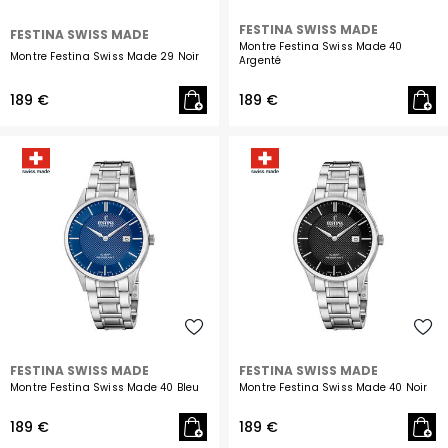
FESTINA SWISS MADE
FESTINA SWISS MADE
Montre Festina Swiss Made 40
Montre Festina Swiss Made 29 Noir
Argenté
189 €
189 €
FESTINA SWISS MADE
FESTINA SWISS MADE
Montre Festina Swiss Made 40 Bleu
Montre Festina Swiss Made 40 Noir
189 €
189 €