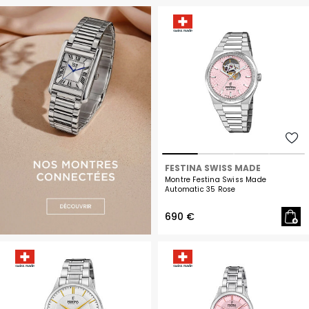
FESTINA SWISS MADE
Montre Festina Swiss Made
Automatic 35 Rose
690 €