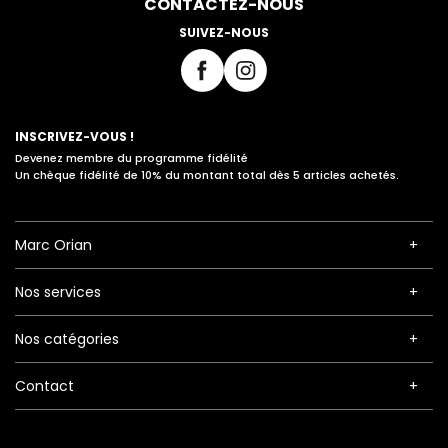
CONTACTEZ-NOUS
garantir à la fois esthétique et confort du port au
quotidien.
SUIVEZ-NOUS
Pour une allure plus délicate et raffinée, la gamme
féminine propose des montres aux finitions
travaillées, parfois enrichies de couleurs élégantes ou
de détails subtils. Chaque pièce conjugue
harmonieusement finesse, solidité et modernité,
s’adaptant à toutes les personnalités et à tous les
styles vestimentaires, du plus sobre au plus
INSCRIVEZ-VOUS !
audacieux.
Devenez membre du programme fidélité
QUARTZ : PRÉCISION ET SIMPLICITÉ
Un chèque fidélité de 10% du montant total dès 5 articles achetés.
D’ENTRETIEN
Toute la collection repose sur la technologie suisse
du mouvement quartz, choix emblématique pour
Marc Orian
garantir une précision absolue de la mesure du
temps. La montre à quartz est idéale pour celles et
ceux souhaitant une montre fiable, qui ne nécessite
Nos services
que très peu d’entretien. Les piles offrent plusieurs
années d’autonomie et le fonctionnement reste
stable, saison après saison. Ce type de mécanisme,
Nos catégories
plébiscité pour sa facilité d’utilisation et sa
robustesse, s’inscrit parfaitement dans une vie active
ou lors des grandes occasions.
L’absence de remontage manuel, la résistance
Contact
naturelle aux aléas du quotidien et la simplicité du
changement de pile rendent ces montres parfaites
pour tous les utilisateurs, tout en conservant la
noblesse de la tradition horlogère suisse.