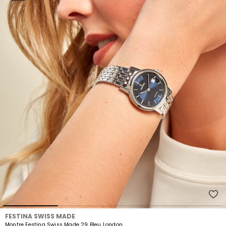
FESTINA SWISS MADE
Montre Festina Swiss Made 29 Bleu London