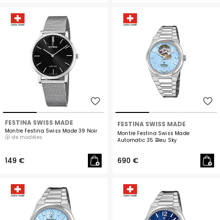
FESTINA SWISS MADE
FESTINA SWISS MADE
Montre Festina Swiss Made 39 Noir
Montre Festina Swiss Made
de modèles
Automatic 35 Bleu Sky
149 €
690 €