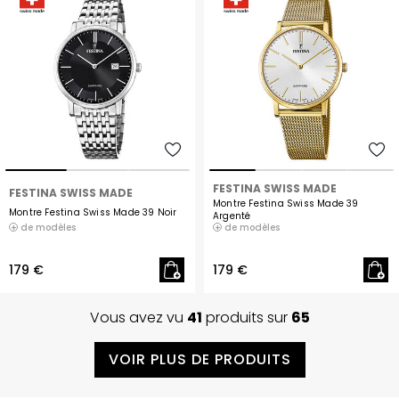
FESTINA SWISS MADE
FESTINA SWISS MADE
Montre Festina Swiss Made 39
Montre Festina Swiss Made 39 Noir
Argenté
de modèles
de modèles
179 €
179 €
Vous avez vu
41
produits sur
65
VOIR PLUS DE PRODUITS