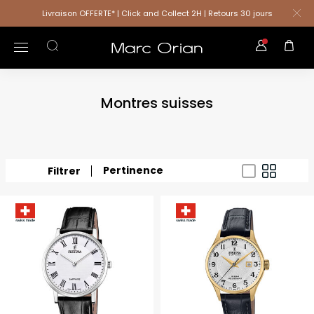
Livraison OFFERTE* | Click and Collect 2H | Retours 30 jours
Montres suisses
Pertinence
Filtrer