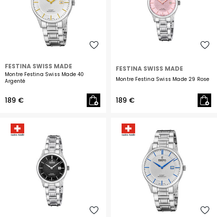
FESTINA SWISS MADE
FESTINA SWISS MADE
Montre Festina Swiss Made 40
Montre Festina Swiss Made 29 Rose
Argenté
189 €
189 €