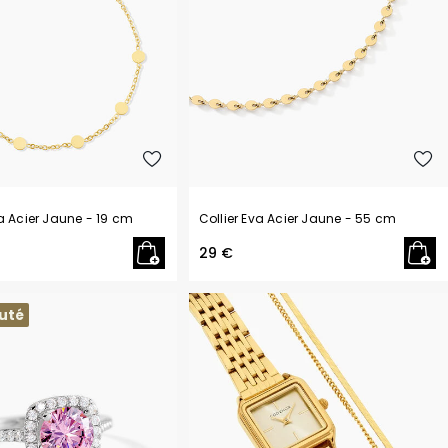
Philipp Plein
Pierre Lannier
R
Rosefield
S
Seiko
T
Tekday
a Acier Jaune
- 19 cm
Collier Eva Acier Jaune
- 55 cm
Tommy Hilfiger
U
29 €
U.S. Polo
Upp Kidz
uté
Z
Zadig et Voltaire