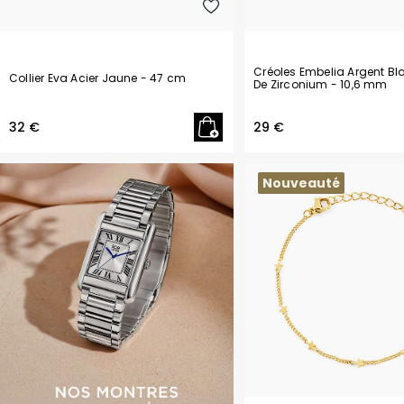
Créoles Embelia Argent B
Collier Eva Acier Jaune
- 47 cm
De Zirconium
- 10,6 mm
32 €
29 €
Nouveauté