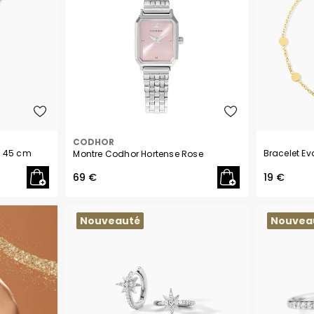
CODHOR
- 45 cm
Bracelet Ev
Montre Codhor Hortense Rose
69 €
19 €
Nouveauté
Nouvea