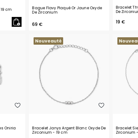
Bracelet T
Bague Flavy Plaqué Or Jaune Oxyde
 19 cm
De Zirconi
De Zirconium
19 €
69 €
Nouveauté
Nouvea
es Oniria
Bracelet Janys Argent Blanc Oxyde De
Bracelet S
Zirconium
- 19 cm
Zirconium