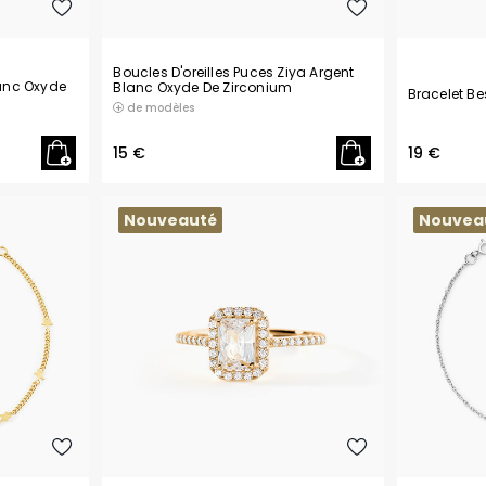
Boucles D'oreilles Puces Ziya Argent
lanc Oxyde
Blanc Oxyde De Zirconium
Bracelet B
de modèles
15 €
19 €
Nouveauté
Nouvea