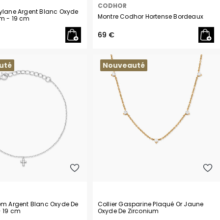
CODHOR
hylane Argent Blanc Oxyde
Montre Codhor Hortense Bordeaux
um
- 19 cm
69 €
uté
Nouveauté
iem Argent Blanc Oxyde De
Collier Gasparine Plaqué Or Jaune
- 19 cm
Oxyde De Zirconium