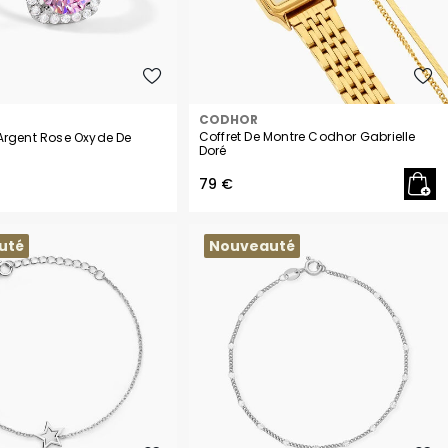
CODHOR
Coffret De Montre Codhor Gabrielle
Argent Rose Oxyde De
Doré
79 €
uté
Nouveauté