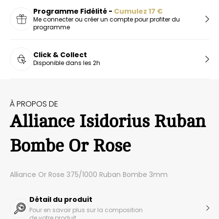
Programme Fidélité -
Cumulez
17
€
Me connecter ou créer un compte pour profiter du
programme
Click & Collect
Disponible dans les 2h
À PROPOS DE
Alliance Isidorius Ruban
Bombe Or Rose
Alliance Or Rose 375/1000 Ruban Bombe 3mm
Détail du produit
Pour en savoir plus sur la composition
de votre produit