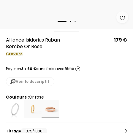
Alliance Isidorius Ruban
179 €
Bombe Or Rose
Gravure
Payer en
3 x 60 €
sans frais avec
?
Voir le descriptif
Couleurs :
or rose
Titrage
375/1000