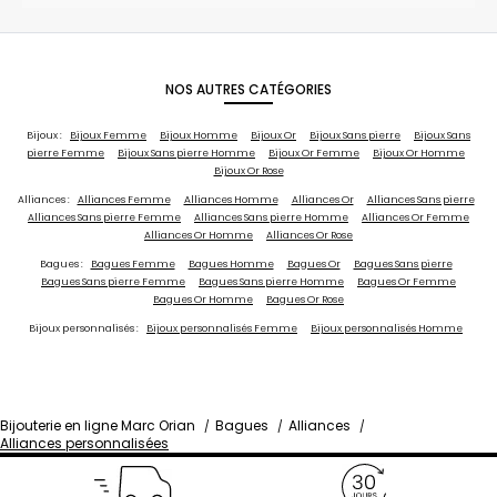
NOS AUTRES CATÉGORIES
Bijoux :
Bijoux Femme
Bijoux Homme
Bijoux Or
Bijoux Sans pierre
Bijoux Sans
pierre Femme
Bijoux Sans pierre Homme
Bijoux Or Femme
Bijoux Or Homme
Bijoux Or Rose
Alliances :
Alliances Femme
Alliances Homme
Alliances Or
Alliances Sans pierre
Alliances Sans pierre Femme
Alliances Sans pierre Homme
Alliances Or Femme
Alliances Or Homme
Alliances Or Rose
Bagues :
Bagues Femme
Bagues Homme
Bagues Or
Bagues Sans pierre
Bagues Sans pierre Femme
Bagues Sans pierre Homme
Bagues Or Femme
Bagues Or Homme
Bagues Or Rose
Bijoux personnalisés :
Bijoux personnalisés Femme
Bijoux personnalisés Homme
Bijouterie en ligne Marc Orian
Bagues
Alliances
Alliances personnalisées