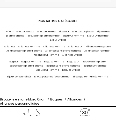
NOS AUTRES CATÉGORIES
Bijoux :
Bijoux Femme
Bijoux Homme
Bijoux Or
Bijoux Sans pierre
Bijoux Sans
pierre Femme
Bijoux Sans pierre Homme
Bijoux Or Femme
Bijoux Or Homme
Bijoux Or Rose
Alliances :
Alliances Femme
Alliances Homme
Alliances Or
Alliances Sans pierre
Alliances Sans pierre Femme
Alliances Sans pierre Homme
Alliances Or Femme
Alliances Or Homme
Alliances Or Rose
Bagues :
Bagues Femme
Bagues Homme
Bagues Or
Bagues Sans pierre
Bagues Sans pierre Femme
Bagues Sans pierre Homme
Bagues Or Femme
Bagues Or Homme
Bagues Or Rose
Bijoux personnalisés :
Bijoux personnalisés Femme
Bijoux personnalisés Homme
Bijouterie en ligne Marc Orian
Bagues
Alliances
Alliances personnalisées