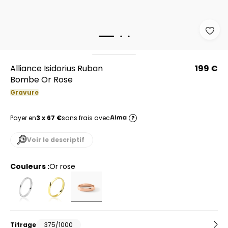
Alliance Isidorius Ruban
199 €
Bombe Or Rose
Gravure
Payer en
3 x 67 €
sans frais avec
?
Voir le descriptif
Couleurs :
or rose
Titrage
375/1000