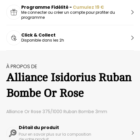
Programme Fidélité -
Cumulez
19
€
Me connecter ou créer un compte pour profiter du
programme
Click & Collect
Disponible dans les 2h
À PROPOS DE
Alliance Isidorius Ruban
Bombe Or Rose
Alliance Or Rose 375/1000 Ruban Bombe 3mm
Détail du produit
Pour en savoir plus sur la composition
de votre produit