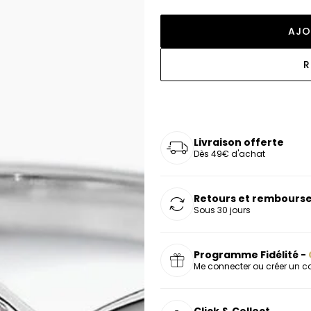
oucles d'oreilles
as chers
sonnalisées
Montres marron
Chevalières argent
AJO
celets
s chers
Montres rouges
deaux
R
Livraison offerte
Dès 49€ d'achat
Retours et rembourse
Sous 30 jours
Programme Fidélité -
Me connecter ou créer un 
Click & Collect