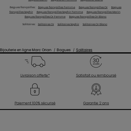
Bagues fiançailles :
Bagues fiançailles Femme
Bagues fiançailles Or
Bagues
fiançailles Saphir
Bagues fiançailles Saphir Femme
Bagues fiançailles Marin
Bagues fiançailles Or Femme
Bagues fiançailles Or Blanc
Solitaires :
Solitaires Or
Solitaires Saphir
Solitaires Or Blanc
Bijouterie en ligne Marc Orian
Bagues
Solitaires
Livraison offerte*
Satisfait ou remboursé
Paiement 100% sécurisé
Garantie 2 ans