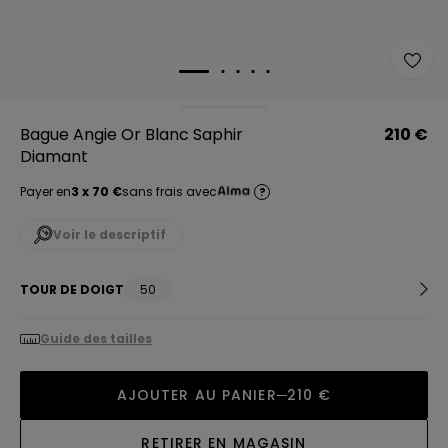
Bague Angie Or Blanc Saphir
210 €
Diamant
Payer en
3 x 70 €
sans frais avec
?
Voir le descriptif
TOUR DE DOIGT
50
Guide des tailles
AJOUTER AU PANIER
210 €
RETIRER EN MAGASIN