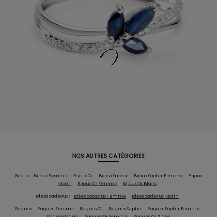
NOS AUTRES CATÉGORIES
Bijoux :
Bijoux Femme
Bijoux Or
Bijoux Saphir
Bijoux Saphir Femme
Bijoux
Marin
Bijoux Or Femme
Bijoux Or Blanc
Idées cadeaux :
Idées cadeaux Femme
Idées cadeaux Marin
Bagues :
Bagues Femme
Bagues Or
Bagues Saphir
Bagues Saphir Femme
Bagues Marin
Bagues Or Femme
Bagues Or Blanc