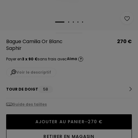
Bague Camilia Or Blanc
270 €
Saphir
Payer en
3 x 90 €
sans frais avec
?
Voir le descriptif
TOUR DE DOIGT
58
Guide des tailles
AJOUTER AU PANIER
270 €
RETIRER EN MAGASIN