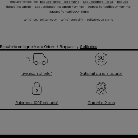
Bagues fiançailles :
Bagues fiançailles Femme
Bagues fiançailles Or
Bagues
fiançailles Saphir
Bagues fiançailles Saphir Femme
Bagues fiançailles Or Femme
Bagues fiançailles Or Blanc
Solitaires :
Solitaires Or
Solitaires Saphir
Solitaires Or Blanc
Bijouterie en ligne Marc Orian
Bagues
Solitaires
Livraison offerte*
Satisfait ou remboursé
Paiement 100% sécurisé
Garantie 2 ans