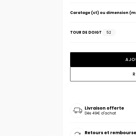
oucles d'oreilles
as chers
sonnalisées
Montres marron
Chevalières argent
Caratage (ct) ou dimension (
celets
s chers
Montres rouges
deaux
TOUR DE DOIGT
52
AJO
R
Livraison offerte
Dès 49€ d'achat
Retours et rembourse