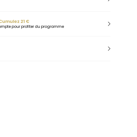
H
Herbelin
Hugo
Cumulez
21
€
I
compte pour profiter du programme
Ice-Watch
L
Lacoste
Lip
Lotus
M
Maserati
Michael Kors
Montignac
O
Olivia Burton
Orlam
P