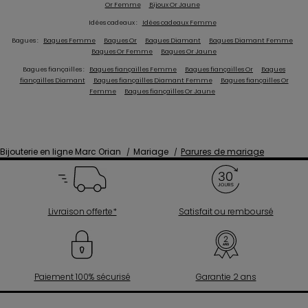
Or Femme
Bijoux Or Jaune
Idées cadeaux :
Idées cadeaux Femme
Bagues :
Bagues Femme
Bagues Or
Bagues Diamant
Bagues Diamant Femme
Bagues Or Femme
Bagues Or Jaune
Bagues fiançailles :
Bagues fiançailles Femme
Bagues fiançailles Or
Bagues
fiançailles Diamant
Bagues fiançailles Diamant Femme
Bagues fiançailles Or
Femme
Bagues fiançailles Or Jaune
Bijouterie en ligne Marc Orian
Mariage
Parures de mariage
Livraison offerte*
Satisfait ou remboursé
Paiement 100% sécurisé
Garantie 2 ans