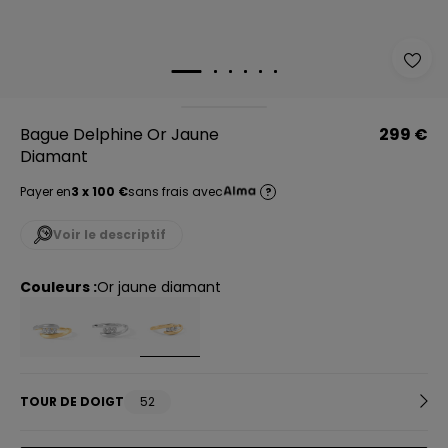
Bague Delphine Or Jaune
299 €
Diamant
Payer en
3 x 100 €
sans frais avec
?
Voir le descriptif
Couleurs :
or jaune diamant
TOUR DE DOIGT
52