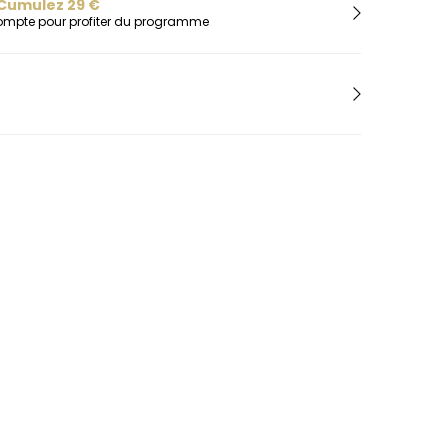
H
Cumulez
29
€
compte pour profiter du programme
Herbelin
Hugo
I
Ice-Watch
L
Lacoste
Lip
Lotus
M
Maserati
Michael Kors
Montignac
O
Olivia Burton
Orlam
P