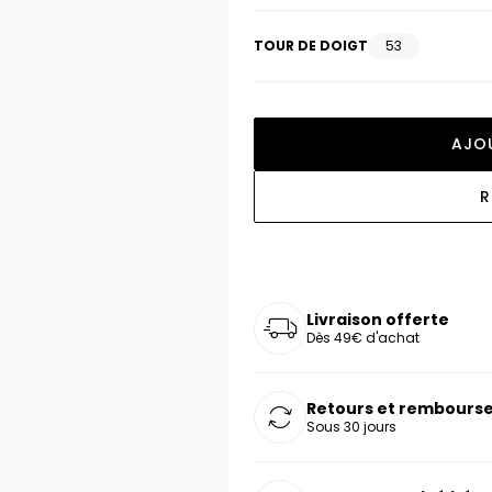
oucles d'oreilles
as chers
sonnalisées
Montres marron
Chevalières argent
TOUR DE DOIGT
53
celets
s chers
Montres rouges
deaux
AJO
R
Livraison offerte
Dès 49€ d'achat
Retours et rembourse
Sous 30 jours