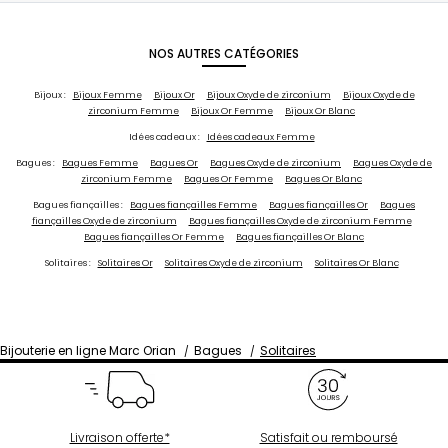
NOS AUTRES CATÉGORIES
Bijoux :
Bijoux Femme
Bijoux Or
Bijoux Oxyde de zirconium
Bijoux Oxyde de
zirconium Femme
Bijoux Or Femme
Bijoux Or Blanc
Idées cadeaux :
Idées cadeaux Femme
Bagues :
Bagues Femme
Bagues Or
Bagues Oxyde de zirconium
Bagues Oxyde de
zirconium Femme
Bagues Or Femme
Bagues Or Blanc
Bagues fiançailles :
Bagues fiançailles Femme
Bagues fiançailles Or
Bagues
fiançailles Oxyde de zirconium
Bagues fiançailles Oxyde de zirconium Femme
Bagues fiançailles Or Femme
Bagues fiançailles Or Blanc
Solitaires :
Solitaires Or
Solitaires Oxyde de zirconium
Solitaires Or Blanc
Bijouterie en ligne Marc Orian
Bagues
Solitaires
Livraison offerte*
Satisfait ou remboursé