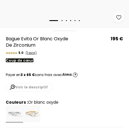
Bague Evita Or Blanc Oxyde
195 €
De Zirconium
5.0
(1 avis)
Coup de cœur
Payer en
3 x 65 €
sans frais avec
?
Voir le descriptif
Couleurs :
or blanc oxyde