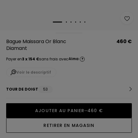
Bague Maissara Or Blanc
460 €
Diamant
Payer en
3 x 154 €
sans frais avec
?
Voir le descriptif
TOUR DE DOIGT
53
AJOUTER AU PANIER
460 €
RETIRER EN MAGASIN